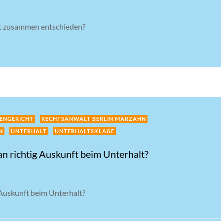
cht zusammen entschieden?
IENGERICHT
RECHTSANWALT BERLIN MARZAHN
N
UNTERHALT
UNTERHALTSKLAGE
man richtig Auskunft beim Unterhalt?
g Auskunft beim Unterhalt?