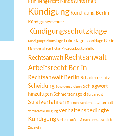
Kindesunterhalt
Familiengericht
Kündigung
Kündigung Berlin
Kündigungsschutz
Kündigungsschutzklage
Lohnklage
Lohnklage Berlin
Kündigungsschutzklage
Prozesskostenhilfe
Mahnverfahren
Notar
Rechtsanwalt
Rechtsanwalt
Arbeitsrecht Berlin
Rechtsanwalt Berlin
Schadenersatz
Scheidung
Schlagwort
Scheidungsfolgen
hinzufügen
Schmerzensgeld
Sorgerecht
Strafverfahren
Unterhalt
Trennungsunterhalt
verhaltensbedingte
Verdachtskündigung
Kündigung
Verkehrsunfall
Versorgungsausgleich
Zugewinn