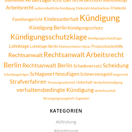
Arbeitslohn
Arbeitnehmer
Arbeitslohnklage
Arbeitsrecht
Eheleute
außerordentliche Kündigung
Diebstahl Arbeitnehmer
Kündigung
Kindesunterhalt
Familiengericht
Kündigung Berlin
Kündigungsschutz
Kündigungsschutzklage
Kündigungsschutzklage
Lohnklage
Lohnklage Berlin
Prozesskostenhilfe
Mahnverfahren
Notar
Rechtsanwalt Arbeitsrecht
Rechtsanwalt
Berlin
Rechtsanwalt Berlin
Scheidung
Schadenersatz
Schlagwort hinzufügen
Schmerzensgeld
Scheidungsfolgen
Sorgerecht
Strafverfahren
Unterhalt
Trennungsunterhalt
Verdachtskündigung
verhaltensbedingte Kündigung
Verkehrsunfall
Versorgungsausgleich
Zugewinn
KATEGORIEN
Abfindung
Abmahnung