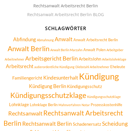
Rechtsanwalt Arbeitsrecht Berlin
Rechtsanwalt Arbeitsrecht Berlin BLOG
SCHLAGWÖRTER
Anwalt
Abfindung
Anwalt Arbeitsrecht Berlin
Abmahnung
Anwalt Berlin
Anwalt Polen
Anwalt Berlin Marzahn
Arbeitgeber
Arbeitsgericht Berlin
Arbeitslohn
Arbeitnehmer
Arbeitslohnklage
Arbeitsrecht
Eheleute
außerordentliche Kündigung
Diebstahl Arbeitnehmer
Kündigung
Kindesunterhalt
Familiengericht
Kündigung Berlin
Kündigungsschutz
Kündigungsschutzklage
Kündigungsschutzklage
Lohnklage
Lohnklage Berlin
Prozesskostenhilfe
Mahnverfahren
Notar
Rechtsanwalt Arbeitsrecht
Rechtsanwalt
Berlin
Rechtsanwalt Berlin
Scheidung
Schadenersatz