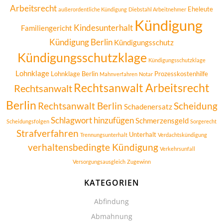
Arbeitsrecht
Eheleute
außerordentliche Kündigung
Diebstahl Arbeitnehmer
Kündigung
Kindesunterhalt
Familiengericht
Kündigung Berlin
Kündigungsschutz
Kündigungsschutzklage
Kündigungsschutzklage
Lohnklage
Lohnklage Berlin
Prozesskostenhilfe
Mahnverfahren
Notar
Rechtsanwalt Arbeitsrecht
Rechtsanwalt
Berlin
Rechtsanwalt Berlin
Scheidung
Schadenersatz
Schlagwort hinzufügen
Schmerzensgeld
Scheidungsfolgen
Sorgerecht
Strafverfahren
Unterhalt
Trennungsunterhalt
Verdachtskündigung
verhaltensbedingte Kündigung
Verkehrsunfall
Versorgungsausgleich
Zugewinn
KATEGORIEN
Abfindung
Abmahnung