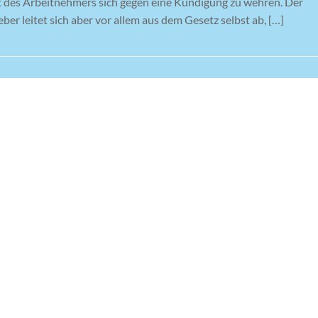
t des Arbeitnehmers sich gegen eine Kündigung zu wehren. Der
er leitet sich aber vor allem aus dem Gesetz selbst ab, […]