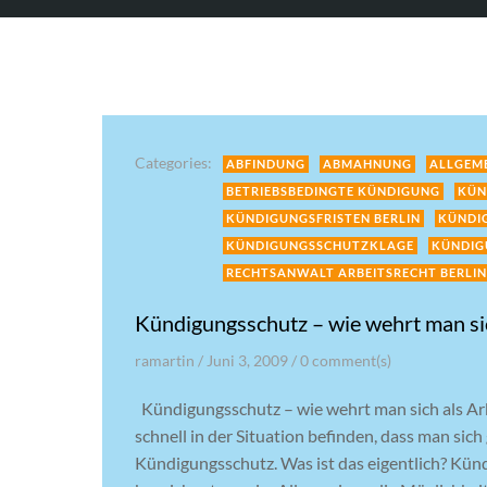
Categories:
ABFINDUNG
ABMAHNUNG
ALLGEM
BETRIEBSBEDINGTE KÜNDIGUNG
KÜN
KÜNDIGUNGSFRISTEN BERLIN
KÜNDI
KÜNDIGUNGSSCHUTZKLAGE
KÜNDIG
RECHTSANWALT ARBEITSRECHT BERLIN
Kündigungsschutz – wie wehrt man si
ramartin
/
Juni 3, 2009
/
0
comment(s)
Kündigungsschutz – wie wehrt man sich als A
schnell in der Situation befinden, dass man si
Kündigungsschutz. Was ist das eigentlich? Kün