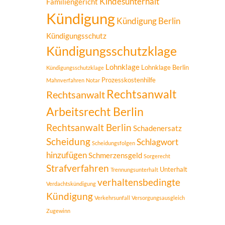
Kindesunterhalt
Familiengericht
Kündigung
Kündigung Berlin
Kündigungsschutz
Kündigungsschutzklage
Lohnklage
Lohnklage Berlin
Kündigungsschutzklage
Prozesskostenhilfe
Mahnverfahren
Notar
Rechtsanwalt
Rechtsanwalt
Arbeitsrecht Berlin
Rechtsanwalt Berlin
Schadenersatz
Scheidung
Schlagwort
Scheidungsfolgen
hinzufügen
Schmerzensgeld
Sorgerecht
Strafverfahren
Unterhalt
Trennungsunterhalt
verhaltensbedingte
Verdachtskündigung
Kündigung
Verkehrsunfall
Versorgungsausgleich
Zugewinn