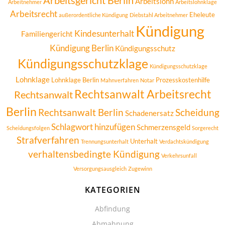
Arbeitsgericht Berlin
Arbeitslohn
Arbeitnehmer
Arbeitslohnklage
Arbeitsrecht
Eheleute
außerordentliche Kündigung
Diebstahl Arbeitnehmer
Kündigung
Kindesunterhalt
Familiengericht
Kündigung Berlin
Kündigungsschutz
Kündigungsschutzklage
Kündigungsschutzklage
Lohnklage
Lohnklage Berlin
Prozesskostenhilfe
Mahnverfahren
Notar
Rechtsanwalt Arbeitsrecht
Rechtsanwalt
Berlin
Rechtsanwalt Berlin
Scheidung
Schadenersatz
Schlagwort hinzufügen
Schmerzensgeld
Scheidungsfolgen
Sorgerecht
Strafverfahren
Unterhalt
Trennungsunterhalt
Verdachtskündigung
verhaltensbedingte Kündigung
Verkehrsunfall
Versorgungsausgleich
Zugewinn
KATEGORIEN
Abfindung
Abmahnung