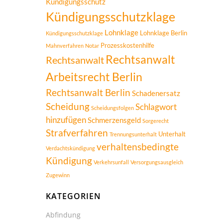
Kündigungsschutz
Kündigungsschutzklage
Lohnklage
Lohnklage Berlin
Kündigungsschutzklage
Prozesskostenhilfe
Mahnverfahren
Notar
Rechtsanwalt
Rechtsanwalt
Arbeitsrecht Berlin
Rechtsanwalt Berlin
Schadenersatz
Scheidung
Schlagwort
Scheidungsfolgen
hinzufügen
Schmerzensgeld
Sorgerecht
Strafverfahren
Unterhalt
Trennungsunterhalt
verhaltensbedingte
Verdachtskündigung
Kündigung
Verkehrsunfall
Versorgungsausgleich
Zugewinn
KATEGORIEN
Abfindung