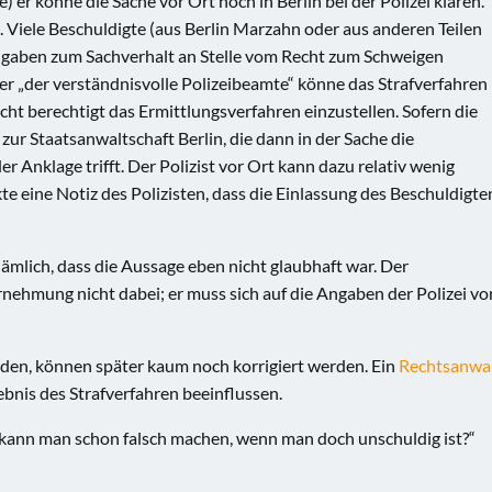
) er könne die Sache vor Ort noch in Berlin bei der Polizei klären.
. Viele Beschuldigte (aus Berlin Marzahn oder aus anderen Teilen
 Angaben zum Sachverhalt an Stelle vom Recht zum Schweigen
er „der verständnisvolle Polizeibeamte“ könne das Strafverfahren
nicht berechtigt das Ermittlungsverfahren einzustellen. Sofern die
zur Staatsanwaltschaft Berlin, die dann in der Sache die
 Anklage trifft. Der Polizist vor Ort kann dazu relativ wenig
kte eine Notiz des Polizisten, dass die Einlassung des Beschuldigte
ämlich, dass die Aussage eben nicht glaubhaft war. Der
rnehmung nicht dabei; er muss sich auf die Angaben der Polizei vo
rden, können später kaum noch korrigiert werden. Ein
Rechtsanwa
ebnis des Strafverfahren beeinflussen.
s kann man schon falsch machen, wenn man doch unschuldig ist?“