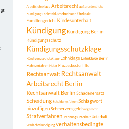
Arbeitsrecht
Arbeitslohnklage
außerordentliche
ugt
Eheleute
Kündigung
Diebstahl Arbeitnehmer
Kindesunterhalt
Familiengericht
Kündigung
Kündigung Berlin
Kündigungsschutz
Kündigungsschutzklage
t
Lohnklage
Lohnklage Berlin
Kündigungsschutzklage
Prozesskostenhilfe
Mahnverfahren
Notar
Rechtsanwalt
Rechtsanwalt
Arbeitsrecht Berlin
Rechtsanwalt Berlin
Schadenersatz
Scheidung
Schlagwort
Scheidungsfolgen
.
hinzufügen
Schmerzensgeld
Sorgerecht
Strafverfahren
Unterhalt
Trennungsunterhalt
verhaltensbedingte
Verdachtskündigung