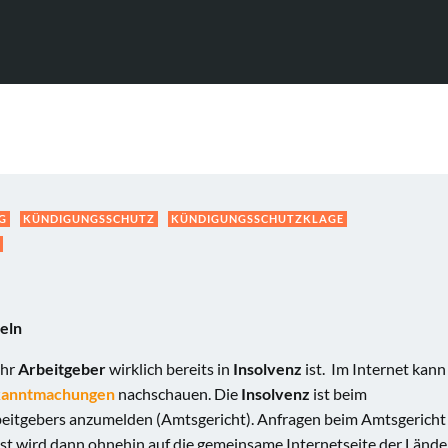
G
KÜNDIGUNGSSCHUTZ
KÜNDIGUNGSSCHUTZKLAGE
teln
Ihr
Arbeitgeber
wirklich bereits in
Insolvenz
ist. Im Internet kann
kanntmachungen
nachschauen. Die
Insolvenz
ist beim
rbeitgebers anzumelden (Amtsgericht). Anfragen beim Amtsgericht
st wird dann ohnehin auf die gemeinsame Internetseite der Lände