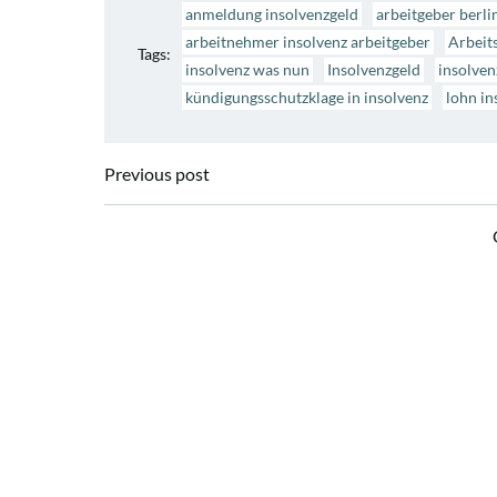
anmeldung insolvenzgeld
arbeitgeber berli
arbeitnehmer insolvenz arbeitgeber
Arbeits
Tags:
insolvenz was nun
Insolvenzgeld
insolven
kündigungsschutzklage in insolvenz
lohn in
Beitragsnavigation
Previous post