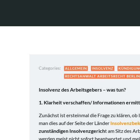
Categories:
ALLGEMEIN
INSOLVENZ
KÜNDIGUN
RECHTSANWALT ARBEITSRECHT BERLIN
Insolvenz des Arbeitsgebers – was tun?
1. Klarheit verschaffen/ Informationen ermit
Zunächst ist ersteinmal die Frage zu klären, ob 
man dies auf der Seite der Länder
Insolvenzbe
zunständigen Insolvenzgerich
t am Sitz des A
werden meist nicht sofort beantwortet und mei