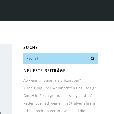
SUCHE
Search
for:
NEUESTE BEITRÄGE
Ab wann gilt man als unkündbar?
Kündigung über Weihnachten unzulässig?
GmbH in Polen gründen – wie geht dies?
Reden oder Schweigen im Strafverfahren?
Arbeitsrecht in Berlin – was sind die
r