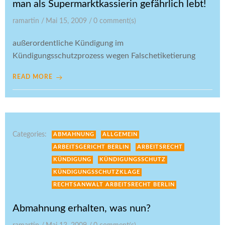
man als Supermarktkassierin gefährlich lebt!
ramartin
/
Mai 15, 2009
/
0
comment(s)
außerordentliche Kündigung im
Kündigungsschutzprozess wegen Falschetiketierung
READ MORE
Categories:
ABMAHNUNG
ALLGEMEIN
ARBEITSGERICHT BERLIN
ARBEITSRECHT
KÜNDIGUNG
KÜNDIGUNGSSCHUTZ
KÜNDIGUNGSSCHUTZKLAGE
RECHTSANWALT ARBEITSRECHT BERLIN
Abmahnung erhalten, was nun?