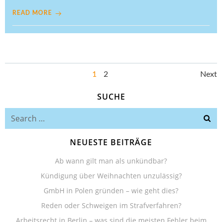
READ MORE
Posts
Po
Page
Page
1
2
Next
navigation
SUCHE
na
Search
for:
NEUESTE BEITRÄGE
Ab wann gilt man als unkündbar?
Kündigung über Weihnachten unzulässig?
GmbH in Polen gründen – wie geht dies?
Reden oder Schweigen im Strafverfahren?
Arbeitsrecht in Berlin – was sind die meisten Fehler beim