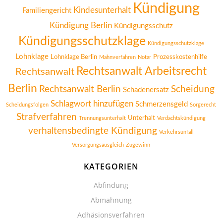
Kündigung
Kindesunterhalt
Familiengericht
Kündigung Berlin
Kündigungsschutz
Kündigungsschutzklage
Kündigungsschutzklage
Lohnklage
Lohnklage Berlin
Prozesskostenhilfe
Mahnverfahren
Notar
Rechtsanwalt Arbeitsrecht
Rechtsanwalt
Berlin
Rechtsanwalt Berlin
Scheidung
Schadenersatz
Schlagwort hinzufügen
Schmerzensgeld
Scheidungsfolgen
Sorgerecht
Strafverfahren
Unterhalt
Trennungsunterhalt
Verdachtskündigung
verhaltensbedingte Kündigung
Verkehrsunfall
Versorgungsausgleich
Zugewinn
KATEGORIEN
Abfindung
Abmahnung
Adhäsionsverfahren