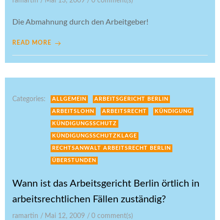
ramartin
/
Mai 13, 2009
/
0
comment(s)
Die Abmahnung durch den Arbeitgeber!
READ MORE
Categories:
ALLGEMEIN
ARBEITSGERICHT BERLIN
ARBEITSLOHN
ARBEITSRECHT
KÜNDIGUNG
KÜNDIGUNGSSCHUTZ
KÜNDIGUNGSSCHUTZKLAGE
RECHTSANWALT ARBEITSRECHT BERLIN
ÜBERSTUNDEN
Wann ist das Arbeitsgericht Berlin örtlich in
arbeitsrechtlichen Fällen zuständig?
ramartin
/
Mai 12, 2009
/
0
comment(s)