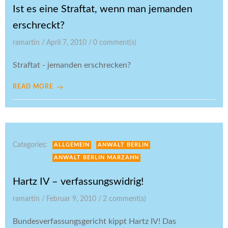
Ist es eine Straftat, wenn man jemanden
erschreckt?
ramartin
/
April 7, 2010
/
0
comment(s)
Straftat - jemanden erschrecken?
READ MORE
Categories:
ALLGEMEIN
ANWALT BERLIN
ANWALT BERLIN MARZAHN
Hartz IV – verfassungswidrig!
ramartin
/
Februar 9, 2010
/
2
comment(s)
Bundesverfassungsgericht kippt Hartz IV! Das