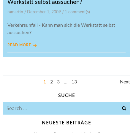
Werkstatt selbst aussuchen?
ramartin
/
Dezember 1, 2009
/
1
comment(s)
Verkehrsunfall - Kann man sich die Werkstatt selbst
aussuchen?
READ MORE
Posts
Po
Page
Page
Page
Page
1
2
3
…
13
Next
navigation
SUCHE
na
Search
for:
NEUESTE BEITRÄGE