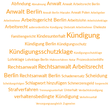
Anwalt
Abfindung
Anwalt Arbeitsrecht Berlin
Abmahnung
Anwalt Berlin
Anwalt Polen
Anwalt Berlin Marzahn
Arbeitgeber
Arbeitsgericht Berlin
Arbeitslohn
Arbeitnehmer
Arbeitslohnklage
Arbeitsrecht
Eheleute
außerordentliche Kündigung
Diebstahl Arbeitnehmer
Kündigung
Kindesunterhalt
Familiengericht
Kündigung Berlin
Kündigungsschutz
Kündigungsschutzklage
Kündigungsschutzklage
Lohnklage
Lohnklage Berlin
Prozesskostenhilfe
Mahnverfahren
Notar
Rechtsanwalt Arbeitsrecht
Rechtsanwalt
Berlin
Rechtsanwalt Berlin
Scheidung
Schadenersatz
Schlagwort hinzufügen
Schmerzensgeld
Scheidungsfolgen
Sorgerecht
Strafverfahren
Unterhalt
Trennungsunterhalt
Verdachtskündigung
verhaltensbedingte Kündigung
Verkehrsunfall
Versorgungsausgleich
Zugewinn