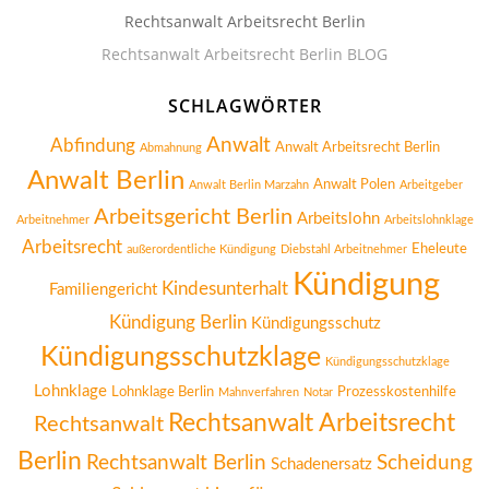
Rechtsanwalt Arbeitsrecht Berlin
Rechtsanwalt Arbeitsrecht Berlin BLOG
SCHLAGWÖRTER
Anwalt
Abfindung
Anwalt Arbeitsrecht Berlin
Abmahnung
Anwalt Berlin
Anwalt Polen
Anwalt Berlin Marzahn
Arbeitgeber
Arbeitsgericht Berlin
Arbeitslohn
Arbeitnehmer
Arbeitslohnklage
Arbeitsrecht
Eheleute
außerordentliche Kündigung
Diebstahl Arbeitnehmer
Kündigung
Kindesunterhalt
Familiengericht
Kündigung Berlin
Kündigungsschutz
Kündigungsschutzklage
Kündigungsschutzklage
Lohnklage
Lohnklage Berlin
Prozesskostenhilfe
Mahnverfahren
Notar
Rechtsanwalt Arbeitsrecht
Rechtsanwalt
Berlin
Rechtsanwalt Berlin
Scheidung
Schadenersatz