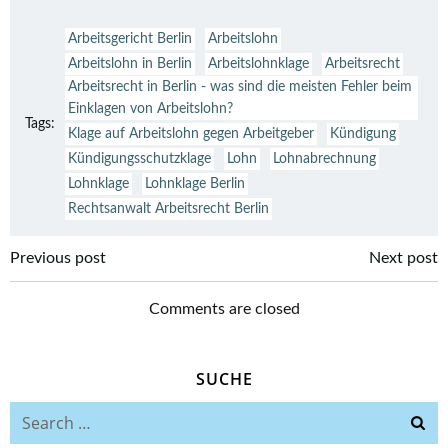
Arbeitsgericht Berlin
Arbeitslohn
Arbeitslohn in Berlin
Arbeitslohnklage
Arbeitsrecht
Arbeitsrecht in Berlin - was sind die meisten Fehler beim
Einklagen von Arbeitslohn?
Tags:
Klage auf Arbeitslohn gegen Arbeitgeber
Kündigung
Kündigungsschutzklage
Lohn
Lohnabrechnung
Lohnklage
Lohnklage Berlin
Rechtsanwalt Arbeitsrecht Berlin
Beitragsnavigation
Beitragsnavi
Previous post
Next post
Comments are closed
SUCHE
Search
for: