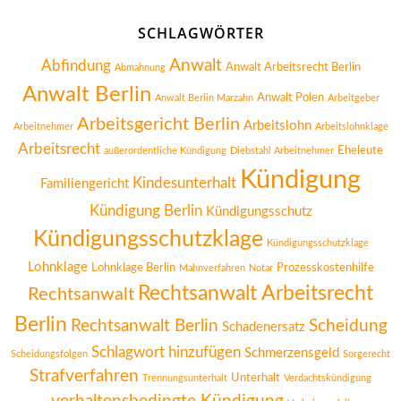
SCHLAGWÖRTER
Anwalt
Abfindung
Anwalt Arbeitsrecht Berlin
Abmahnung
Anwalt Berlin
Anwalt Polen
Anwalt Berlin Marzahn
Arbeitgeber
Arbeitsgericht Berlin
Arbeitslohn
Arbeitnehmer
Arbeitslohnklage
Arbeitsrecht
Eheleute
außerordentliche Kündigung
Diebstahl Arbeitnehmer
Kündigung
Kindesunterhalt
Familiengericht
Kündigung Berlin
Kündigungsschutz
Kündigungsschutzklage
Kündigungsschutzklage
Lohnklage
Lohnklage Berlin
Prozesskostenhilfe
Mahnverfahren
Notar
Rechtsanwalt Arbeitsrecht
Rechtsanwalt
Berlin
Rechtsanwalt Berlin
Scheidung
Schadenersatz
Schlagwort hinzufügen
Schmerzensgeld
Scheidungsfolgen
Sorgerecht
Strafverfahren
Unterhalt
Trennungsunterhalt
Verdachtskündigung