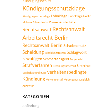
Kündigungsschutz
Kündigungsschutzklage
Lohnklage
Lohnklage Berlin
Kündigungsschutzklage
Prozesskostenhilfe
Mahnverfahren
Notar
Rechtsanwalt
Rechtsanwalt
Arbeitsrecht Berlin
Rechtsanwalt Berlin
Schadenersatz
Scheidung
Schlagwort
Scheidungsfolgen
hinzufügen
Schmerzensgeld
Sorgerecht
Strafverfahren
Unterhalt
Trennungsunterhalt
verhaltensbedingte
Verdachtskündigung
Kündigung
Verkehrsunfall
Versorgungsausgleich
Zugewinn
KATEGORIEN
Abfindung