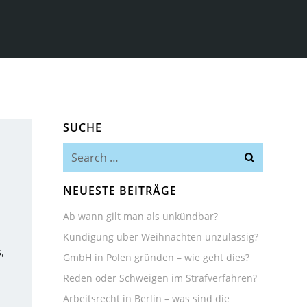
SUCHE
Search
for:
NEUESTE BEITRÄGE
Ab wann gilt man als unkündbar?
Kündigung über Weihnachten unzulässig?
,
GmbH in Polen gründen – wie geht dies?
Reden oder Schweigen im Strafverfahren?
Arbeitsrecht in Berlin – was sind die