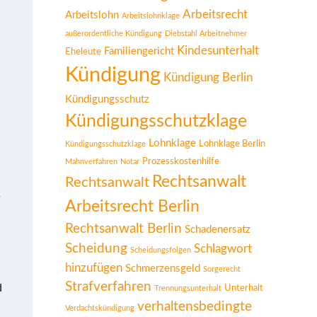
Arbeitsrecht
Arbeitslohn
Arbeitslohnklage
außerordentliche Kündigung
Diebstahl Arbeitnehmer
Kindesunterhalt
Familiengericht
Eheleute
Kündigung
Kündigung Berlin
Kündigungsschutz
Kündigungsschutzklage
Lohnklage
Lohnklage Berlin
Kündigungsschutzklage
Prozesskostenhilfe
Mahnverfahren
Notar
Rechtsanwalt
Rechtsanwalt
s
Arbeitsrecht Berlin
Rechtsanwalt Berlin
Schadenersatz
Scheidung
Schlagwort
Scheidungsfolgen
hinzufügen
Schmerzensgeld
Sorgerecht
Strafverfahren
d
Unterhalt
Trennungsunterhalt
verhaltensbedingte
Verdachtskündigung