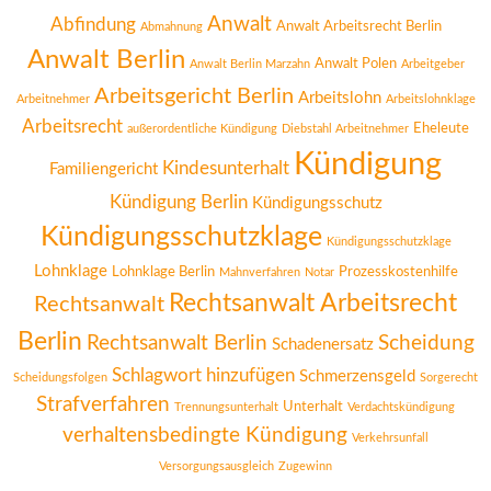
Anwalt
Abfindung
Anwalt Arbeitsrecht Berlin
Abmahnung
Anwalt Berlin
Anwalt Polen
Anwalt Berlin Marzahn
Arbeitgeber
Arbeitsgericht Berlin
Arbeitslohn
Arbeitnehmer
Arbeitslohnklage
Arbeitsrecht
Eheleute
außerordentliche Kündigung
Diebstahl Arbeitnehmer
Kündigung
Kindesunterhalt
Familiengericht
Kündigung Berlin
Kündigungsschutz
Kündigungsschutzklage
Kündigungsschutzklage
Lohnklage
Lohnklage Berlin
Prozesskostenhilfe
Mahnverfahren
Notar
Rechtsanwalt Arbeitsrecht
Rechtsanwalt
Berlin
Rechtsanwalt Berlin
Scheidung
Schadenersatz
Schlagwort hinzufügen
Schmerzensgeld
Scheidungsfolgen
Sorgerecht
Strafverfahren
Unterhalt
Trennungsunterhalt
Verdachtskündigung
verhaltensbedingte Kündigung
Verkehrsunfall
Versorgungsausgleich
Zugewinn