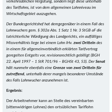
verkehrsüblichen Vergütung, sondern liegt diese unterhalb
des Tariflohns, ist von dem allgemeinen Lohnniveau im
Wirtschaftsgebiet auszugehen.
Der Bundesgerichtshof hat demgegenüber in einem Fall des
Lohnwuchers gem. § 302a Abs. 1 Satz 1 Nr. 3 StGB aF die
tatrichterliche Würdigung des Landgerichts, ein auffälliges
Missverhältnis liege bei einem Lohn iHv.
zwei Dritteln
des
in einem für allgemeinverbindlich erklärten Tarifvertrag
geregelten Entgelts vor, revisionsrechtlich gebilligt
(BGH
22. April 1997 – 1 StR 701/96 – BGHSt 43, 53)
. Der
Senat
hält nunmehr ebenfalls eine
G
renze von zwei Dritteln für
zutreffend
, unterhalb derer mangels besonderer Umstände
des Falls Lohnwucher anzunehmen ist.
Ergebnis
:
Der Arbeitnehmer kann an Stelle des vereinbarten
(sittenwidrigen Lohnes) den ortsüblichen Tariflohn