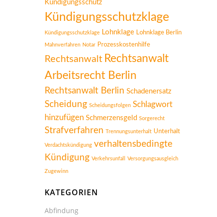
Kündigungsschutz
Kündigungsschutzklage
Lohnklage
Lohnklage Berlin
Kündigungsschutzklage
Prozesskostenhilfe
Mahnverfahren
Notar
Rechtsanwalt
Rechtsanwalt
Arbeitsrecht Berlin
Rechtsanwalt Berlin
Schadenersatz
Scheidung
Schlagwort
Scheidungsfolgen
hinzufügen
Schmerzensgeld
Sorgerecht
Strafverfahren
Unterhalt
Trennungsunterhalt
verhaltensbedingte
Verdachtskündigung
Kündigung
Verkehrsunfall
Versorgungsausgleich
Zugewinn
KATEGORIEN
Abfindung