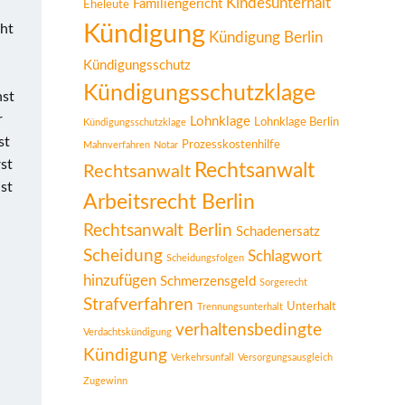
Kindesunterhalt
Familiengericht
Eheleute
Kündigung
cht
Kündigung Berlin
Kündigungsschutz
Kündigungsschutzklage
hst
r
Lohnklage
Lohnklage Berlin
Kündigungsschutzklage
st
Prozesskostenhilfe
Mahnverfahren
Notar
rst
Rechtsanwalt
Rechtsanwalt
ist
Arbeitsrecht Berlin
Rechtsanwalt Berlin
Schadenersatz
Scheidung
Schlagwort
Scheidungsfolgen
hinzufügen
Schmerzensgeld
Sorgerecht
Strafverfahren
Unterhalt
Trennungsunterhalt
verhaltensbedingte
Verdachtskündigung
Kündigung
Verkehrsunfall
Versorgungsausgleich
Zugewinn