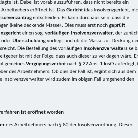
agte ist. Dabei ist vorab auszuführen, dass nicht bereits ein
 Arbeitgebers eröffnet ist. Das
Gericht
(das Insolvenzgericht, ni
nsolvenzantrag
entscheiden. Es kann durchaus sein, dass die
iegen (keine deckende Masse) . Dies muss erst noch
geprüft
enzgericht
einen sog.
vorläufigen Insolvenzverwalter
, der zunäc
t
oder
Überschuldung
vorliegt und ob die Masse zur Deckung de
reicht. Die Bestellung des vorläufigen
Insolvenzverwalters
selb
eitgeber ist mit der Folge, dass auch dieser zu verklagen wäre. E
 allgemeines
Vergügungsverbot
nach § 22 Abs. 1 InsO auferlegt, 
ber des Arbeitnehmers. Ob dies der Fall ist, ergibt sich aus dem
ige Insolvenzverwalter wird zudem im obigen Fall umgehend den
verfahren ist eröffnet worden
ber
des Arbeitnehmers nach § 80 der Insolvenzordnung. Dieser