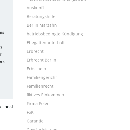
Auskunft
Beratungshilfe
Berlin Marzahn
ns
betriebsbedingte Kündigung
Ehegattenunterhalt
es
Erbrecht
r
Erbrecht Berlin
ers
Erbschein
Familiengericht
Familienrecht
fiktives Einkommen
Firma Polen
t post
FSK
Garantie
Gewährleistung