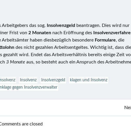
s Arbeitgebers das sog.
Insolvenzgeld
beantragen. Dies wird nur
einer Frist von
2 Monaten
nach Eröffnung des
Insolvenzverfahre
ie Arbeitsämter haben diesbezüglich besondere
Formulare
, die
ttolohn
des nicht gezahlen Arbeitsentgeltes. Wichtig ist, dass di
gezahlt wird. Endet das Arbeitsverhältnis bereits einige Zeit vo
och
3 Monate
aus, so besteht auch ein Anspruch des Arbeitnehm
Insolvenz
Insolvenz
Insolvenzgeld
klagen und Insolvenz
nklage gegen Insolvenzverwalter
Beitragsnavigation
Nex
Comments are closed