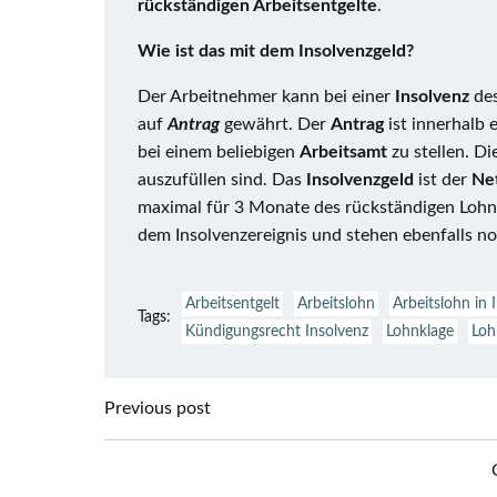
rückständigen Arbeitsentgelte
.
Wie ist das mit dem Insolvenzgeld?
Der Arbeitnehmer kann bei einer
Insolvenz
de
auf
Antrag
gewährt. Der
Antrag
ist innerhalb 
bei einem beliebigen
Arbeitsamt
zu stellen. D
auszufüllen sind. Das
Insolvenzgeld
ist der
Ne
maximal für 3 Monate des rückständigen Lohns 
dem Insolvenzereignis und stehen ebenfalls n
Arbeitsentgelt
Arbeitslohn
Arbeitslohn in 
Tags:
Kündigungsrecht Insolvenz
Lohnklage
Loh
Beitragsnavigation
Previous post