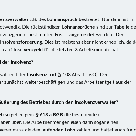
venzverwalter
z.B. des
Lohnanspruch
bestreitet. Nur dann ist in
otwendig. Die rückständigen
Lohnansprüche
sind zur
Tabelle
de
olvenzgericht bestimmten Frist –
angemeldet
werden. Der
Insolvenzforderung
. Dies ist meistens aber nicht erheblich, da d
ch auf
Insolvenzgeld
für die letzten 3 Arbeitsmonate hat.
 der Insolvenz?
 während der
Insolvenz
fort (§ 108 Abs. 1 InsO). Der
r zunächst weiterbeschäftigen und das Arbeitsentgelt aus der
äußerung des Betriebes durch den Insolvenzverwalter?
eb
so gehen gem.
§ 613 a BGB
die bestehenden
haber über. Die Arbeitnehmer genießen dann sogar einen
tgeber muss die den
laufenden Lohn
zahlen und haftet auch für d