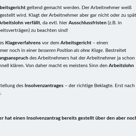
beitsgericht
geltend gemacht werden. Der Arbeitnehmer weiß
estellt wird. Klagt der Arbeitnehmer aber gar nicht oder zu spä
Arbeitslohn verfällt
, da evtl. hier
Ausschlussfristen
(z.B. in
beitsverträgen) zu beachten sind!
des
Klageverfahrens
vor dem
Arbeitsgericht
– einen
mmer noch in einer
besseren Position als ohne Klage
. Bestreitet
ungsanspruch
des Arbeitnehmers hat der Arbeitnehmer ja schon
chnell klären. Von daher macht es meistens Sinn den
Arbeitslohn
Stellung des
Insolvenzantrages
– der richtige Beklagte. Erst nach
.
er hat einen Insolvenzantrag bereits gestellt über den aber noc