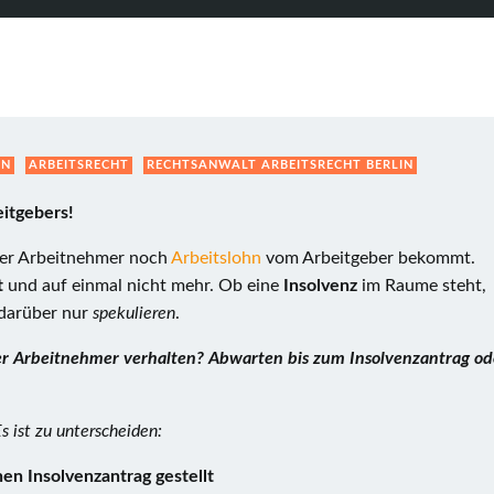
HN
ARBEITSRECHT
RECHTSANWALT ARBEITSRECHT BERLIN
eitgebers!
 der Arbeitnehmer noch
Arbeitslohn
vom Arbeitgeber bekommt.
t
und auf einmal nicht mehr. Ob eine
Insolvenz
im Raume steht,
 darüber nur
spekulieren
.
ich der Arbeitnehmer verhalten? Abwarten bis zum Insolvenzantrag od
s ist zu unterscheiden:
en Insolvenzantrag gestellt